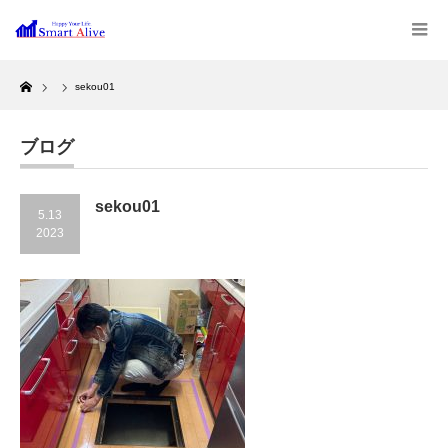
Home
sekou01
ブログ
sekou01
5.13
2023