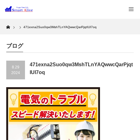
Home
471exna2Suo0qw3MshTLnYAQwwcQarPjqtIUI7oq
ブログ
471exna2Suo0qw3MshTLnYAQwwcQarPjqt
8.29
IUI7oq
2024