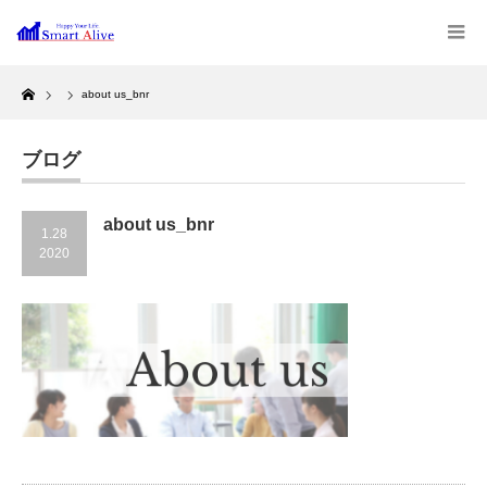
Home
about us_bnr
ブログ
about us_bnr
1.28
2020